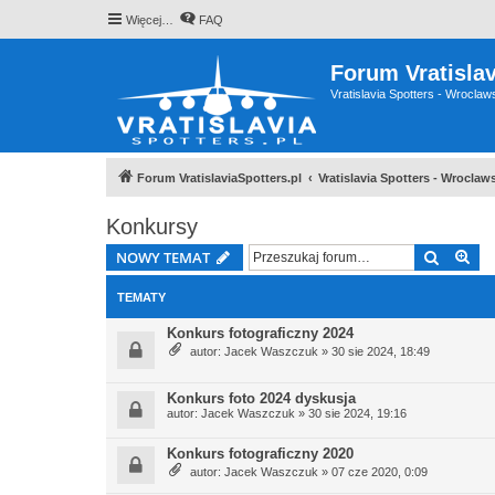
Więcej…
FAQ
Forum Vratislav
Vratislavia Spotters - Wrocla
Forum VratislaviaSpotters.pl
Vratislavia Spotters - Wrocla
Konkursy
Szukaj
Wy
NOWY TEMAT
TEMATY
Konkurs fotograficzny 2024
autor:
Jacek Waszczuk
» 30 sie 2024, 18:49
Konkurs foto 2024 dyskusja
autor:
Jacek Waszczuk
» 30 sie 2024, 19:16
Konkurs fotograficzny 2020
autor:
Jacek Waszczuk
» 07 cze 2020, 0:09