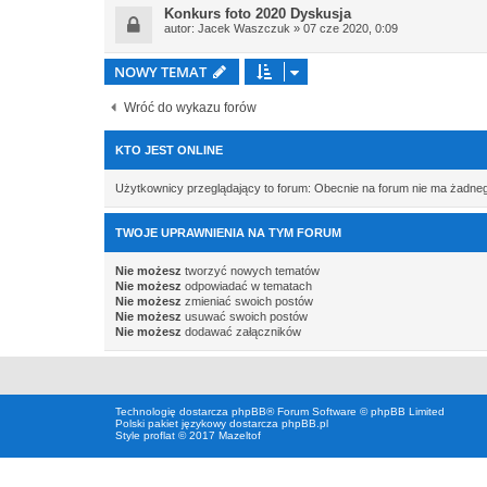
Konkurs foto 2020 Dyskusja
autor:
Jacek Waszczuk
» 07 cze 2020, 0:09
NOWY TEMAT
Wróć do wykazu forów
KTO JEST ONLINE
Użytkownicy przeglądający to forum: Obecnie na forum nie ma żadne
TWOJE UPRAWNIENIA NA TYM FORUM
Nie możesz
tworzyć nowych tematów
Nie możesz
odpowiadać w tematach
Nie możesz
zmieniać swoich postów
Nie możesz
usuwać swoich postów
Nie możesz
dodawać załączników
Technologię dostarcza
phpBB
® Forum Software © phpBB Limited
Polski pakiet językowy dostarcza
phpBB.pl
Style proflat © 2017
Mazeltof