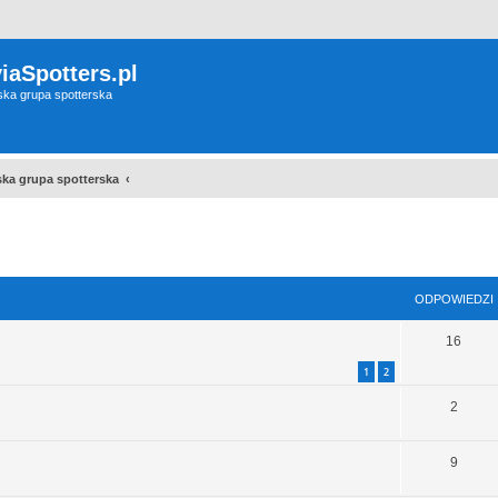
iaSpotters.pl
wska grupa spotterska
wska grupa spotterska
szukiwanie zaawansowane
ODPOWIEDZI
16
1
2
2
9