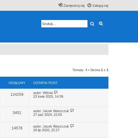
Zarejestruj się
Zaloguj się
Szukaj
Wyszukiwanie z
Tematy: 4 • Strona
1
z
1
ODSŁONY
OSTATNI POST
W
autor:
Wiśnia
124259
y
22 kwie 2025, 14:39
ś
w
i
W
e
autor:
Jacek Waszczuk
3401
y
t
27 paź 2024, 22:03
ś
l
w
n
i
a
W
autor:
Jacek Waszczuk
14578
e
j
y
26 lip 2020, 22:27
t
n
ś
l
o
w