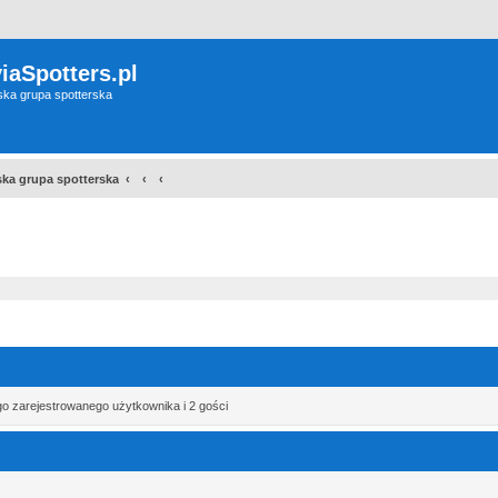
iaSpotters.pl
wska grupa spotterska
wska grupa spotterska
szukiwanie zaawansowane
o zarejestrowanego użytkownika i 2 gości