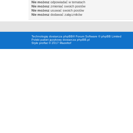
Nie możesz
odpowiadać w tematach
Nie możesz
zmieniać swoich postów
Nie możesz
usuwać swoich postów
Nie możesz
dodawać załączników
Technologię dostarcza
phpBB
® Forum Software © phpBB Limited
Polski pakiet językowy dostarcza
phpBB.pl
Style proflat © 2017
Mazeltof