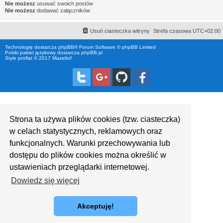
Nie możesz
usuwać swoich postów
Nie możesz
dodawać załączników
Usuń ciasteczka witryny
Strefa czasowa
UTC+02:00
Technologię dostarcza
phpBB
® Forum Software © phpBB Limited
Polski pakiet językowy dostarcza
phpBB.pl
Style proflat © 2017
Mazeltof
Strona ta używa plików cookies (tzw. ciasteczka)
w celach statystycznych, reklamowych oraz
funkcjonalnych. Warunki przechowywania lub
dostępu do plików cookies można określić w
ustawieniach przeglądarki internetowej.
Dowiedz się więcej
Akceptuję!