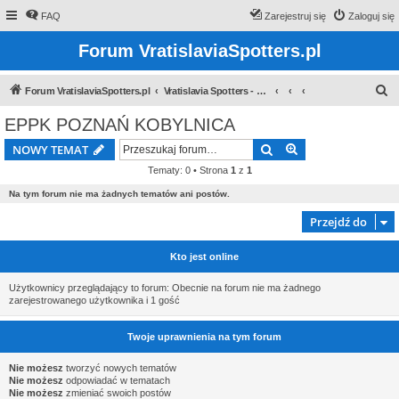
FAQ
Zarejestruj się
Zaloguj się
Forum VratislaviaSpotters.pl
S
Forum VratislaviaSpotters.pl
Vratislavia Spotters - Wroclawska grupa spotterska
z
EPPK POZNAŃ KOBYLNICA
u
Szukaj
Wyszukiwanie z
NOWY TEMAT
k
Tematy: 0 • Strona
1
z
1
a
Na tym forum nie ma żadnych tematów ani postów.
j
Przejdź do
Kto jest online
Użytkownicy przeglądający to forum: Obecnie na forum nie ma żadnego
zarejestrowanego użytkownika i 1 gość
Twoje uprawnienia na tym forum
Nie możesz
tworzyć nowych tematów
Nie możesz
odpowiadać w tematach
Nie możesz
zmieniać swoich postów