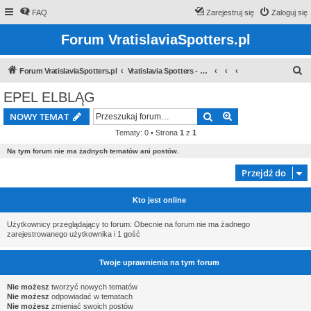
FAQ
Zarejestruj się
Zaloguj się
Forum VratislaviaSpotters.pl
S
Forum VratislaviaSpotters.pl
Vratislavia Spotters - Wroclawska grupa spotterska
z
EPEL ELBLĄG
u
Szukaj
Wyszukiwanie z
NOWY TEMAT
k
Tematy: 0 • Strona
1
z
1
a
Na tym forum nie ma żadnych tematów ani postów.
j
Przejdź do
Kto jest online
Użytkownicy przeglądający to forum: Obecnie na forum nie ma żadnego
zarejestrowanego użytkownika i 1 gość
Twoje uprawnienia na tym forum
Nie możesz
tworzyć nowych tematów
Nie możesz
odpowiadać w tematach
Nie możesz
zmieniać swoich postów