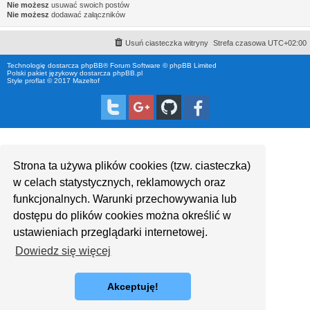
Nie możesz
usuwać swoich postów
Nie możesz
dodawać załączników
Usuń ciasteczka witryny
Strefa czasowa
UTC+02:00
Technologię dostarcza
phpBB
® Forum Software © phpBB Limited
Polski pakiet językowy dostarcza
phpBB.pl
Style proflat © 2017
Mazeltof
Strona ta używa plików cookies (tzw. ciasteczka)
w celach statystycznych, reklamowych oraz
funkcjonalnych. Warunki przechowywania lub
dostępu do plików cookies można określić w
ustawieniach przeglądarki internetowej.
Dowiedz się więcej
Akceptuję!