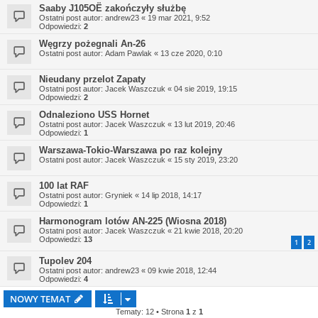
Saaby J105OË zakończyły służbę
Ostatni post autor:
andrew23
«
19 mar 2021, 9:52
Odpowiedzi:
2
Węgrzy pożegnali An-26
Ostatni post autor:
Adam Pawlak
«
13 cze 2020, 0:10
Nieudany przelot Zapaty
Ostatni post autor:
Jacek Waszczuk
«
04 sie 2019, 19:15
Odpowiedzi:
2
Odnaleziono USS Hornet
Ostatni post autor:
Jacek Waszczuk
«
13 lut 2019, 20:46
Odpowiedzi:
1
Warszawa-Tokio-Warszawa po raz kolejny
Ostatni post autor:
Jacek Waszczuk
«
15 sty 2019, 23:20
100 lat RAF
Ostatni post autor:
Gryniek
«
14 lip 2018, 14:17
Odpowiedzi:
1
Harmonogram lotów AN-225 (Wiosna 2018)
Ostatni post autor:
Jacek Waszczuk
«
21 kwie 2018, 20:20
Odpowiedzi:
13
1
2
Tupolev 204
Ostatni post autor:
andrew23
«
09 kwie 2018, 12:44
Odpowiedzi:
4
NOWY TEMAT
Tematy: 12 • Strona
1
z
1