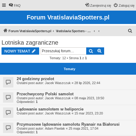
FAQ
Zarejestruj się
Zaloguj się
Forum VratislaviaSpotters.pl
S
Forum VratislaviaSpotters.pl
Vratislavia Spotters - Wroclawska grupa spotterska
z
Lotniska zagraniczne
u
Szukaj
Wyszukiwanie z
NOWY TEMAT
k
Tematy: 12 • Strona
1
z
1
a
j
Tematy
24 godzinny przelot
Ostatni post autor:
Jacek Waszczuk
«
28 lip 2026, 22:44
Przechwycony Polski samolot
Ostatni post autor:
Jacek Waszczuk
«
08 maja 2023, 19:50
Odpowiedzi:
1
Lądowanie samolotem w heliporcie
Ostatni post autor:
Jacek Waszczuk
«
15 mar 2023, 23:20
Przymusowe lądowanie samolotu Ryanair na Białorusi
Ostatni post autor:
Adam Pawlak
«
25 maja 2021, 17:04
Odpowiedzi:
1