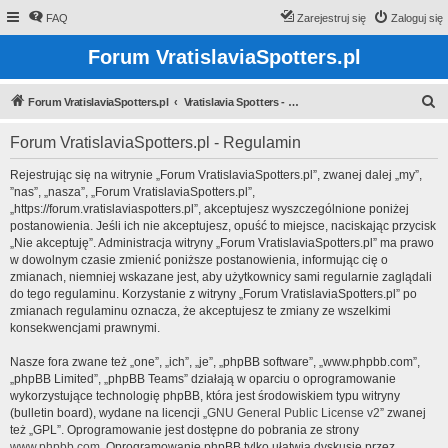
FAQ
Zarejestruj się
Zaloguj się
Forum VratislaviaSpotters.pl
S
Forum VratislaviaSpotters.pl
Vratislavia Spotters - Wroclawska grupa spotterska
z
Forum VratislaviaSpotters.pl - Regulamin
u
k
Rejestrując się na witrynie „Forum VratislaviaSpotters.pl”, zwanej dalej „my”,
”nas”, „nasza”, „Forum VratislaviaSpotters.pl”,
a
„https://forum.vratislaviaspotters.pl”, akceptujesz wyszczególnione poniżej
j
postanowienia. Jeśli ich nie akceptujesz, opuść to miejsce, naciskając przycisk
„Nie akceptuję”. Administracja witryny „Forum VratislaviaSpotters.pl” ma prawo
w dowolnym czasie zmienić poniższe postanowienia, informując cię o
zmianach, niemniej wskazane jest, aby użytkownicy sami regularnie zaglądali
do tego regulaminu. Korzystanie z witryny „Forum VratislaviaSpotters.pl” po
zmianach regulaminu oznacza, że akceptujesz te zmiany ze wszelkimi
konsekwencjami prawnymi.
Nasze fora zwane też „one”, „ich”, „je”, „phpBB software”, „www.phpbb.com”,
„phpBB Limited”, „phpBB Teams” działają w oparciu o oprogramowanie
wykorzystujące technologię phpBB, która jest środowiskiem typu witryny
(bulletin board), wydane na licencji „
GNU General Public License v2
” zwanej
też „GPL”. Oprogramowanie jest dostępne do pobrania ze strony
www.phpbb.com
. Oprogramowanie phpBB tylko ułatwia dyskusje przez