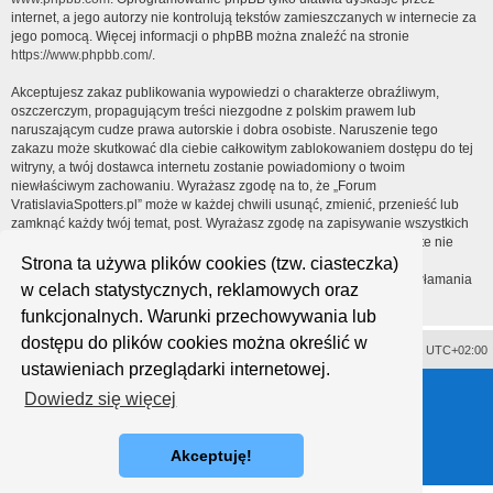
internet, a jego autorzy nie kontrolują tekstów zamieszczanych w internecie za
jego pomocą. Więcej informacji o phpBB można znaleźć na stronie
https://www.phpbb.com/
.
Akceptujesz zakaz publikowania wypowiedzi o charakterze obraźliwym,
oszczerczym, propagującym treści niezgodne z polskim prawem lub
naruszającym cudze prawa autorskie i dobra osobiste. Naruszenie tego
zakazu może skutkować dla ciebie całkowitym zablokowaniem dostępu do tej
witryny, a twój dostawca internetu zostanie powiadomiony o twoim
niewłaściwym zachowaniu. Wyrażasz zgodę na to, że „Forum
VratislaviaSpotters.pl” może w każdej chwili usunąć, zmienić, przenieść lub
zamknąć każdy twój temat, post. Wyrażasz zgodę na zapisywanie wszystkich
podanych przez ciebie informacji w naszej bazie danych. Informacje te nie
będą przekazywane nikomu bez twojej zgody, ale ani „Forum
Strona ta używa plików cookies (tzw. ciasteczka)
VratislaviaSpotters.pl”, ani phpBB nie ponosi odpowiedzialności za włamania
w celach statystycznych, reklamowych oraz
do witryny, podczas których może dojść do kradzieży danych.
funkcjonalnych. Warunki przechowywania lub
dostępu do plików cookies można określić w
Usuń ciasteczka witryny
Strefa czasowa
UTC+02:00
ustawieniach przeglądarki internetowej.
Technologię dostarcza
phpBB
® Forum Software © phpBB Limited
Dowiedz się więcej
Polski pakiet językowy dostarcza
phpBB.pl
Style proflat © 2017
Mazeltof
Akceptuję!