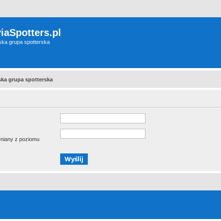
iaSpotters.pl
wska grupa spotterska
wska grupa spotterska
ieniany z poziomu