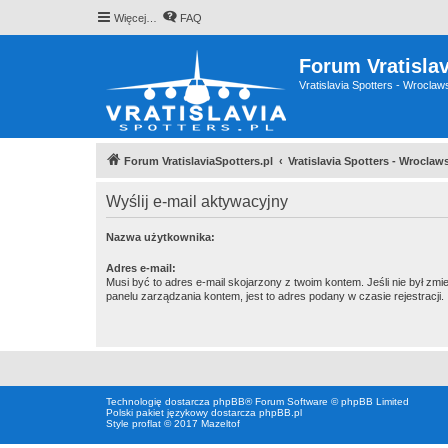
Więcej…
FAQ
Forum Vratislav
Vratislavia Spotters - Wrocla
Forum VratislaviaSpotters.pl
Vratislavia Spotters - Wrocla
Wyślij e-mail aktywacyjny
Nazwa użytkownika:
Adres e-mail:
Musi być to adres e-mail skojarzony z twoim kontem. Jeśli nie był zm
panelu zarządzania kontem, jest to adres podany w czasie rejestracji.
Technologię dostarcza
phpBB
® Forum Software © phpBB Limited
Polski pakiet językowy dostarcza
phpBB.pl
Style proflat © 2017
Mazeltof