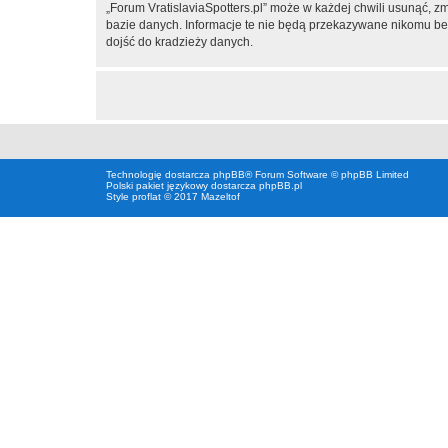
„Forum VratislaviaSpotters.pl” może w każdej chwili usunąć, z
bazie danych. Informacje te nie będą przekazywane nikomu bez 
dojść do kradzieży danych.
Technologię dostarcza
phpBB
® Forum Software © phpBB Limited
Polski pakiet językowy dostarcza
phpBB.pl
Style proflat © 2017
Mazeltof