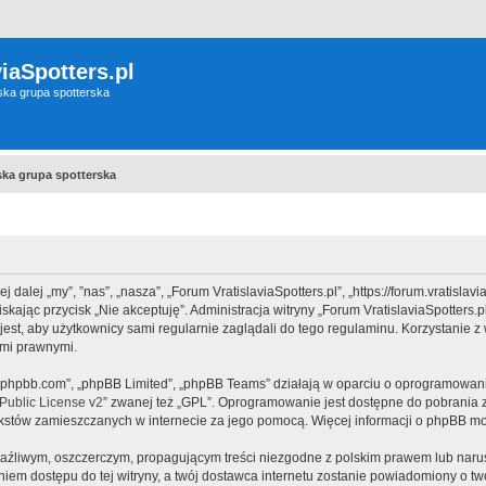
iaSpotters.pl
wska grupa spotterska
wska grupa spotterska
j dalej „my”, ”nas”, „nasza”, „Forum VratislaviaSpotters.pl”, „https://forum.vratisla
ciskając przycisk „Nie akceptuję”. Administracja witryny „Forum VratislaviaSpotte
est, aby użytkownicy sami regularnie zaglądali do tego regulaminu. Korzystanie z 
ami prawnymi.
www.phpbb.com”, „phpBB Limited”, „phpBB Teams” działają w oparciu o oprogramowan
ublic License v2
” zwanej też „GPL”. Oprogramowanie jest dostępne do pobrania 
ą tekstów zamieszczanych w internecie za jego pomocą. Więcej informacji o phpBB m
aźliwym, oszczerczym, propagującym treści niezgodne z polskim prawem lub narus
iem dostępu do tej witryny, a twój dostawca internetu zostanie powiadomiony o 