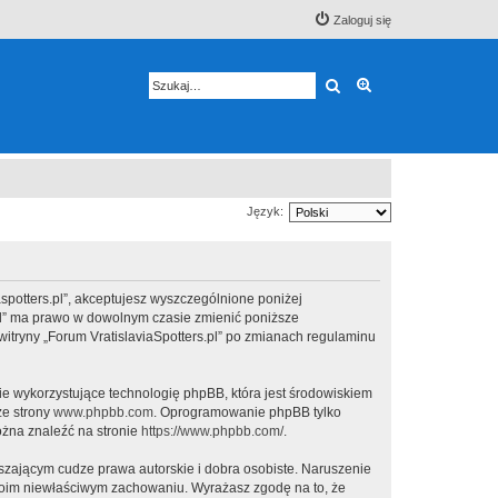
Zaloguj się
Szukaj
Wyszukiwanie z
Język:
viaspotters.pl”, akceptujesz wyszczególnione poniżej
rs.pl” ma prawo w dowolnym czasie zmienić poniższe
witryny „Forum VratislaviaSpotters.pl” po zmianach regulaminu
ie wykorzystujące technologię phpBB, która jest środowiskiem
ze strony
www.phpbb.com
. Oprogramowanie phpBB tylko
ożna znaleźć na stronie
https://www.phpbb.com/
.
zającym cudze prawa autorskie i dobra osobiste. Naruszenie
twoim niewłaściwym zachowaniu. Wyrażasz zgodę na to, że