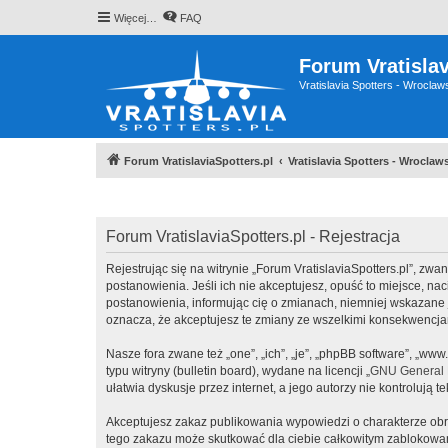
Więcej…
FAQ
Forum Vratislav
Vratislavia Spotters - Wrocla
Forum VratislaviaSpotters.pl
Vratislavia Spotters - Wrocla
Forum VratislaviaSpotters.pl - Rejestracja
Rejestrując się na witrynie „Forum VratislaviaSpotters.pl”, zwane
postanowienia. Jeśli ich nie akceptujesz, opuść to miejsce, na
postanowienia, informując cię o zmianach, niemniej wskazane j
oznacza, że akceptujesz te zmiany ze wszelkimi konsekwencj
Nasze fora zwane też „one”, „ich”, „je”, „phpBB software”, „
typu witryny (bulletin board), wydane na licencji „
GNU General P
ułatwia dyskusje przez internet, a jego autorzy nie kontroluj
Akceptujesz zakaz publikowania wypowiedzi o charakterze obr
tego zakazu może skutkować dla ciebie całkowitym zablokowan