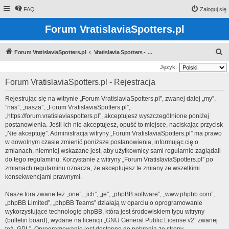
FAQ
Zaloguj się
Forum VratislaviaSpotters.pl
S
Forum VratislaviaSpotters.pl
Vratislavia Spotters - Wroclawska grupa spotterska
z
Język:
u
Forum VratislaviaSpotters.pl - Rejestracja
k
Rejestrując się na witrynie „Forum VratislaviaSpotters.pl”, zwanej dalej „my”,
a
”nas”, „nasza”, „Forum VratislaviaSpotters.pl”,
j
„https://forum.vratislaviaspotters.pl”, akceptujesz wyszczególnione poniżej
postanowienia. Jeśli ich nie akceptujesz, opuść to miejsce, naciskając przycisk
„Nie akceptuję”. Administracja witryny „Forum VratislaviaSpotters.pl” ma prawo
w dowolnym czasie zmienić poniższe postanowienia, informując cię o
zmianach, niemniej wskazane jest, aby użytkownicy sami regularnie zaglądali
do tego regulaminu. Korzystanie z witryny „Forum VratislaviaSpotters.pl” po
zmianach regulaminu oznacza, że akceptujesz te zmiany ze wszelkimi
konsekwencjami prawnymi.
Nasze fora zwane też „one”, „ich”, „je”, „phpBB software”, „www.phpbb.com”,
„phpBB Limited”, „phpBB Teams” działają w oparciu o oprogramowanie
wykorzystujące technologię phpBB, która jest środowiskiem typu witryny
(bulletin board), wydane na licencji „
GNU General Public License v2
” zwanej