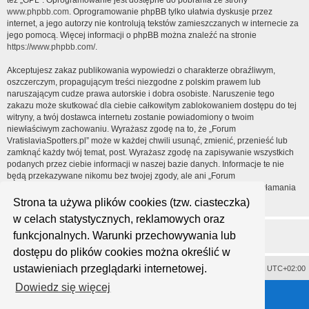
też „GPL”. Oprogramowanie jest dostępne do pobrania ze strony
www.phpbb.com
. Oprogramowanie phpBB tylko ułatwia dyskusje przez
internet, a jego autorzy nie kontrolują tekstów zamieszczanych w internecie za
jego pomocą. Więcej informacji o phpBB można znaleźć na stronie
https://www.phpbb.com/
.
Akceptujesz zakaz publikowania wypowiedzi o charakterze obraźliwym,
oszczerczym, propagującym treści niezgodne z polskim prawem lub
naruszającym cudze prawa autorskie i dobra osobiste. Naruszenie tego
zakazu może skutkować dla ciebie całkowitym zablokowaniem dostępu do tej
witryny, a twój dostawca internetu zostanie powiadomiony o twoim
niewłaściwym zachowaniu. Wyrażasz zgodę na to, że „Forum
VratislaviaSpotters.pl” może w każdej chwili usunąć, zmienić, przenieść lub
zamknąć każdy twój temat, post. Wyrażasz zgodę na zapisywanie wszystkich
podanych przez ciebie informacji w naszej bazie danych. Informacje te nie
będą przekazywane nikomu bez twojej zgody, ale ani „Forum
VratislaviaSpotters.pl”, ani phpBB nie ponosi odpowiedzialności za włamania
do witryny, podczas których może dojść do kradzieży danych.
Strona ta używa plików cookies (tzw. ciasteczka)
w celach statystycznych, reklamowych oraz
funkcjonalnych. Warunki przechowywania lub
dostępu do plików cookies można określić w
ustawieniach przeglądarki internetowej.
Usuń ciasteczka witryny
Strefa czasowa
UTC+02:00
Dowiedz się więcej
Technologię dostarcza
phpBB
® Forum Software © phpBB Limited
Polski pakiet językowy dostarcza
phpBB.pl
Style proflat © 2017
Mazeltof