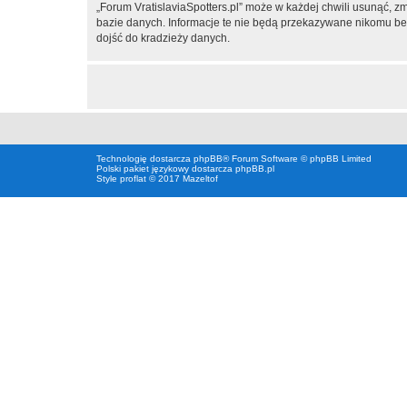
„Forum VratislaviaSpotters.pl” może w każdej chwili usunąć, z
bazie danych. Informacje te nie będą przekazywane nikomu bez 
dojść do kradzieży danych.
Technologię dostarcza
phpBB
® Forum Software © phpBB Limited
Polski pakiet językowy dostarcza
phpBB.pl
Style proflat © 2017
Mazeltof