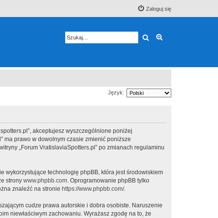
Zaloguj się
Szukaj
Wyszukiwanie z
Język:
viaspotters.pl”, akceptujesz wyszczególnione poniżej
rs.pl” ma prawo w dowolnym czasie zmienić poniższe
witryny „Forum VratislaviaSpotters.pl” po zmianach regulaminu
ie wykorzystujące technologię phpBB, która jest środowiskiem
ze strony
www.phpbb.com
. Oprogramowanie phpBB tylko
ożna znaleźć na stronie
https://www.phpbb.com/
.
zającym cudze prawa autorskie i dobra osobiste. Naruszenie
twoim niewłaściwym zachowaniu. Wyrażasz zgodę na to, że