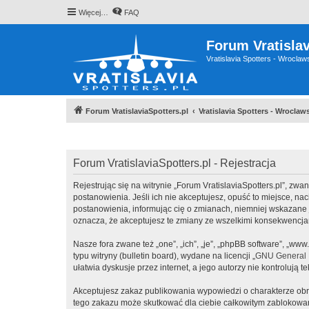
Więcej…
FAQ
Forum Vratislav
Vratislavia Spotters - Wrocla
Forum VratislaviaSpotters.pl
Vratislavia Spotters - Wrocla
Forum VratislaviaSpotters.pl - Rejestracja
Rejestrując się na witrynie „Forum VratislaviaSpotters.pl”, zwane
postanowienia. Jeśli ich nie akceptujesz, opuść to miejsce, na
postanowienia, informując cię o zmianach, niemniej wskazane j
oznacza, że akceptujesz te zmiany ze wszelkimi konsekwencj
Nasze fora zwane też „one”, „ich”, „je”, „phpBB software”, „
typu witryny (bulletin board), wydane na licencji „
GNU General P
ułatwia dyskusje przez internet, a jego autorzy nie kontroluj
Akceptujesz zakaz publikowania wypowiedzi o charakterze obr
tego zakazu może skutkować dla ciebie całkowitym zablokowan