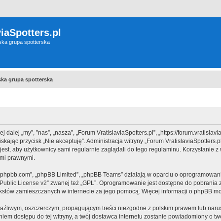
iaSpotters.pl
wska grupa spotterska
wska grupa spotterska
j dalej „my”, ”nas”, „nasza”, „Forum VratislaviaSpotters.pl”, „https://forum.vratisla
ciskając przycisk „Nie akceptuję”. Administracja witryny „Forum VratislaviaSpotte
est, aby użytkownicy sami regularnie zaglądali do tego regulaminu. Korzystanie z 
ami prawnymi.
www.phpbb.com”, „phpBB Limited”, „phpBB Teams” działają w oparciu o oprogramowan
ublic License v2
” zwanej też „GPL”. Oprogramowanie jest dostępne do pobrania 
ą tekstów zamieszczanych w internecie za jego pomocą. Więcej informacji o phpBB m
aźliwym, oszczerczym, propagującym treści niezgodne z polskim prawem lub narus
iem dostępu do tej witryny, a twój dostawca internetu zostanie powiadomiony o 