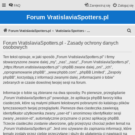
FAQ
Zarejestruj się
Zaloguj się
Forum VratislaviaSpotters.pl
S
Forum VratislaviaSpotters.pl
Vratislavia Spotters - Wroclawska grupa spotterska
z
Forum VratislaviaSpotters.pl - Zasady ochrony danych
u
osobowych
k
Ten tekst opisuje, w jaki sposób „Forum VratislaviaSpotters.pl” i firmy
a
stowarzyszone zwane dalej „my”, „nas”, „nasz”, „Forum VratislaviaSpotters.pl”,
j
„https://forum.vratislaviaspotters.pl” i phpBB zwane dalej „oni”, „ich”,
„oprogramowanie phpBB”, „www.phpbb.com”, „phpBB Limited”, „Zespoły
phpBB”, korzystają z informacji zwanymi dalej „informacjami o tobie”
zebranych w czasie dowolnej twojej sesji na forum.
Informacje o tobie są zbierane na dwa sposoby. Po pierwsze, przeglądanie
„Forum VratislaviaSpotters.pl” powoduje, że aplikacja phpBB tworzy kilka
ciasteczek, które są małymi plikami tekstowymi pobranymi do katalogu plików
tymczasowych twojej przeglądarki. Pierwsze dwa ciasteczka zawierają
identyfikator użytkownika zwany „user-id” i anonimowy identyfikator sesji
zwany „session-id”, automatycznie przyznane ci przez aplikację phpBB.
Trzecie ciasteczko zostanie utworzone, gdy przejrzysz chociaż jeden temat na
„Forum VratislaviaSpotters.pl”. Jest ono używane do zapisania informacji, które
tematy zostały przez ciebie przeczytane i służy do ułatwienia ci nawigacji na