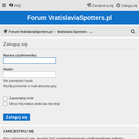
FAQ
Zarejestruj się
Zaloguj się
Forum VratislaviaSpotters.pl
S
Forum VratislaviaSpotters.pl
Vratislavia Spotters - Wroclawska grupa spotterska
z
Zaloguj się
u
k
Nazwa użytkownika:
a
j
Hasło:
Nie pamiętam hasła
Wyślij ponownie e-mail aktywacyjny
Zapamiętaj mnie
Ukryj mój status podczas tej sesji
ZAREJESTRUJ SIĘ
Aby zalogować się, musisz być zarejestrowanym użytkownikiem witryny.