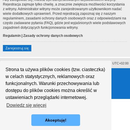
Rejestracja zajmuje tylko chwilę, a znacznie zwiększa możliwości korzystania
z witryny. Administrator witryny może zarejestrowanym użytkownikom nadać
wiele dodatkowych uprawnień. Przed rejestracją zapoznaj się z naszym
regulaminem, zasadami ochrony danych osobowych oraz z odpowiedziami na
często zadawane pytania (FAQ), gdzie jest wyjaśnionych wiele podstawowych
zagadnień dotyczących funkcjonowania witryny.
Regulamin
|
Zasady ochrony danych osobowych
Zarejestruj się
Usuń ciasteczka witryny
Strefa czasowa
UTC+02:00
Strona ta używa plików cookies (tzw. ciasteczka)
Technologię dostarcza
phpBB
® Forum Software © phpBB Limited
w celach statystycznych, reklamowych oraz
Polski pakiet językowy dostarcza
phpBB.pl
Style proflat © 2017
Mazeltof
funkcjonalnych. Warunki przechowywania lub
dostępu do plików cookies można określić w
ustawieniach przeglądarki internetowej.
Dowiedz się więcej
Akceptuję!