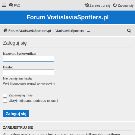
FAQ
Zarejestruj się
Zaloguj się
Forum VratislaviaSpotters.pl
S
Forum VratislaviaSpotters.pl
Vratislavia Spotters - Wroclawska grupa spotterska
z
Zaloguj się
u
k
Nazwa użytkownika:
a
j
Hasło:
Nie pamiętam hasła
Wyślij ponownie e-mail aktywacyjny
Zapamiętaj mnie
Ukryj mój status podczas tej sesji
ZAREJESTRUJ SIĘ
Aby zalogować się, musisz być zarejestrowanym użytkownikiem witryny.