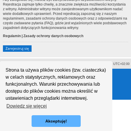
Rejestracja zajmuje tylko chwilę, a znacznie zwiększa możliwości korzystania
z witryny. Administrator witryny może zarejestrowanym użytkownikom nadać
wiele dodatkowych uprawnień. Przed rejestracją zapoznaj się z naszym
regulaminem, zasadami ochrony danych osobowych oraz z odpowiedziami na
często zadawane pytania (FAQ), gdzie jest wyjaśnionych wiele podstawowych
zagadnień dotyczących funkcjonowania witryny.
Regulamin
|
Zasady ochrony danych osobowych
Zarejestruj się
Usuń ciasteczka witryny
Strefa czasowa
UTC+02:00
Strona ta używa plików cookies (tzw. ciasteczka)
Technologię dostarcza
phpBB
® Forum Software © phpBB Limited
w celach statystycznych, reklamowych oraz
Polski pakiet językowy dostarcza
phpBB.pl
Style proflat © 2017
Mazeltof
funkcjonalnych. Warunki przechowywania lub
dostępu do plików cookies można określić w
ustawieniach przeglądarki internetowej.
Dowiedz się więcej
Akceptuję!