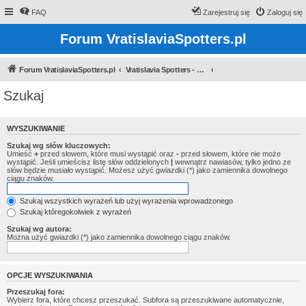
FAQ
Zarejestruj się
Zaloguj się
Forum VratislaviaSpotters.pl
Forum VratislaviaSpotters.pl
Vratislavia Spotters - Wroclawska grupa spotterska
Szukaj
WYSZUKIWANIE
Szukaj wg słów kluczowych:
Umieść
+
przed słowem, które musi wystąpić oraz
-
przed słowem, które nie może
wystąpić. Jeśli umieścisz listę słów oddzielonych
|
wewnątrz nawiasów, tylko jedno ze
słów będzie musiało wystąpić. Możesz użyć gwiazdki (*) jako zamiennika dowolnego
ciągu znaków.
Szukaj wszystkich wyrażeń lub użyj wyrażenia wprowadzonego
Szukaj któregokolwiek z wyrażeń
Szukaj wg autora:
Można użyć gwiazdki (*) jako zamiennika dowolnego ciągu znaków.
OPCJE WYSZUKIWANIA
Przeszukaj fora:
Wybierz fora, które chcesz przeszukać. Subfora są przeszukiwane automatycznie,