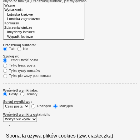
chyba że funkcja „Przeszukuj subfora”, jest wyłączona.
Przeszukaj subfora:
Tak
Nie
Szukaj w:
Temat i treść posta
Tylko treść posta
Tylko tytuły tematów
Tylko pierwszy post tematu
Wyświetl wyniki jako:
Posty
Tematy
Sortuj wyniki wg:
Rosnąco
Malejąco
Wyświetl wyniki z ostatnich:
Wyświetl pierwsze:
Ustaw 0, aby wyświetlić cały post.
Strona ta używa plików cookies (tzw. ciasteczka)
znaków w poście