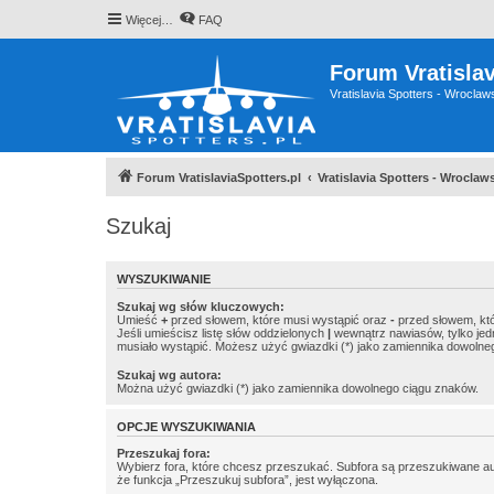
Więcej…
FAQ
Forum Vratislav
Vratislavia Spotters - Wrocla
Forum VratislaviaSpotters.pl
Vratislavia Spotters - Wrocla
Szukaj
WYSZUKIWANIE
Szukaj wg słów kluczowych:
Umieść
+
przed słowem, które musi wystąpić oraz
-
przed słowem, któ
Jeśli umieścisz listę słów oddzielonych
|
wewnątrz nawiasów, tylko jed
musiało wystąpić. Możesz użyć gwiazdki (*) jako zamiennika dowolne
Szukaj wg autora:
Można użyć gwiazdki (*) jako zamiennika dowolnego ciągu znaków.
OPCJE WYSZUKIWANIA
Przeszukaj fora:
Wybierz fora, które chcesz przeszukać. Subfora są przeszukiwane a
że funkcja „Przeszukuj subfora”, jest wyłączona.