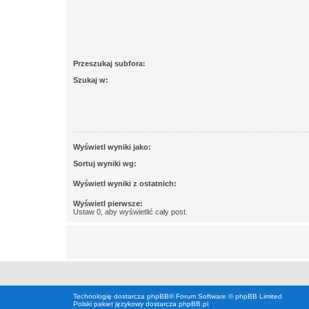
Przeszukaj subfora:
Szukaj w:
Wyświetl wyniki jako:
Sortuj wyniki wg:
Wyświetl wyniki z ostatnich:
Wyświetl pierwsze:
Ustaw 0, aby wyświetlić cały post.
Technologię dostarcza
phpBB
® Forum Software © phpBB Limited
Polski pakiet językowy dostarcza
phpBB.pl