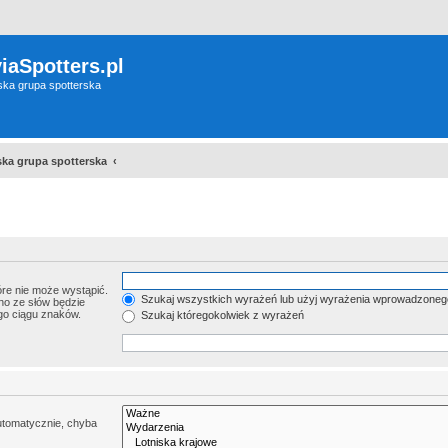
iaSpotters.pl
wska grupa spotterska
wska grupa spotterska
re nie może wystąpić.
Szukaj wszystkich wyrażeń lub użyj wyrażenia wprowadzoneg
no ze słów będzie
go ciągu znaków.
Szukaj któregokolwiek z wyrażeń
utomatycznie, chyba