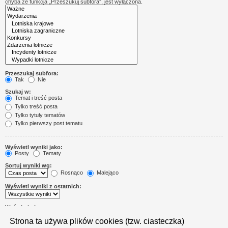
chyba że funkcja „Przeszukuj subfora”, jest wyłączona.
Przeszukaj subfora:
Tak
Nie
Szukaj w:
Temat i treść posta
Tylko treść posta
Tylko tytuły tematów
Tylko pierwszy post tematu
Wyświetl wyniki jako:
Posty
Tematy
Sortuj wyniki wg:
Rosnąco
Malejąco
Wyświetl wyniki z ostatnich:
Wyświetl pierwsze:
Ustaw 0, aby wyświetlić cały post.
Strona ta używa plików cookies (tzw. ciasteczka)
znaków w poście