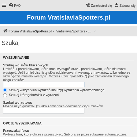
FAQ
Zarejestruj się
Zaloguj się
Forum VratislaviaSpotters.pl
Forum VratislaviaSpotters.pl
Vratislavia Spotters - Wroclawska grupa spotterska
Szukaj
WYSZUKIWANIE
Szukaj wg słów kluczowych:
Umieść
+
przed słowem, które musi wystąpić oraz
-
przed słowem, które nie może
wystąpić. Jeśli umieścisz listę słów oddzielonych
|
wewnątrz nawiasów, tylko jedno ze
słów będzie musiało wystąpić. Możesz użyć gwiazdki (*) jako zamiennika dowolnego
ciągu znaków.
Szukaj wszystkich wyrażeń lub użyj wyrażenia wprowadzonego
Szukaj któregokolwiek z wyrażeń
Szukaj wg autora:
Można użyć gwiazdki (*) jako zamiennika dowolnego ciągu znaków.
OPCJE WYSZUKIWANIA
Przeszukaj fora:
Wybierz fora, które chcesz przeszukać. Subfora są przeszukiwane automatycznie,