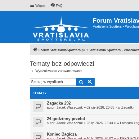
Więcej…
FAQ
Forum Vratislav
Vratislavia Spotters - Wrocla
Forum VratislaviaSpotters.pl
Vratislavia Spotters - Wrocla
Tematy bez odpowiedzi
Wyszukiwanie zaawansowane
Szukaj
Wyszukiwanie zaawan
TEMATY
Zagadka 292
autor:
Jacek Waszczuk
»
02 sie 2026, 20:05
» w
Zagadki
24 godzinny przelot
autor:
Jacek Waszczuk
»
28 lip 2026, 22:44
» w
Lotniska za
Koniec Bagicza
autor:
Jacek Waszczuk
»
10 lip 2026, 20:02
» w
EPKG KOŁ