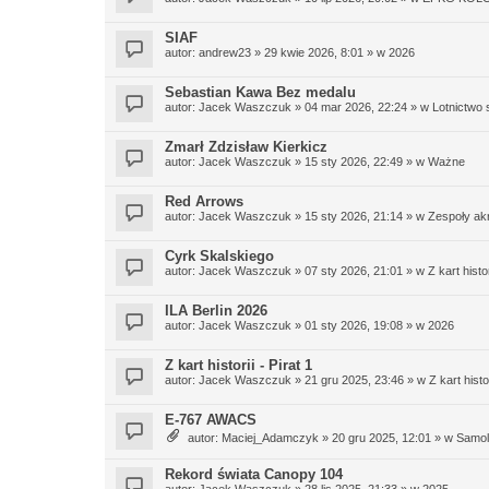
SIAF
autor:
andrew23
»
29 kwie 2026, 8:01
» w
2026
Sebastian Kawa Bez medalu
autor:
Jacek Waszczuk
»
04 mar 2026, 22:24
» w
Lotnictwo
Zmarł Zdzisław Kierkicz
autor:
Jacek Waszczuk
»
15 sty 2026, 22:49
» w
Ważne
Red Arrows
autor:
Jacek Waszczuk
»
15 sty 2026, 21:14
» w
Zespoły ak
Cyrk Skalskiego
autor:
Jacek Waszczuk
»
07 sty 2026, 21:01
» w
Z kart histor
ILA Berlin 2026
autor:
Jacek Waszczuk
»
01 sty 2026, 19:08
» w
2026
Z kart historii - Pirat 1
autor:
Jacek Waszczuk
»
21 gru 2025, 23:46
» w
Z kart histor
E-767 AWACS
autor:
Maciej_Adamczyk
»
20 gru 2025, 12:01
» w
Samolo
Rekord świata Canopy 104
autor:
Jacek Waszczuk
»
28 lis 2025, 21:33
» w
2025