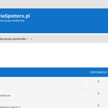
iaSpotters.pl
wska grupa spotterska
wska grupa spotterska
sowane
ODPOWIEDZI
0
0
graniczne
0
OBRZEG BAGICZ