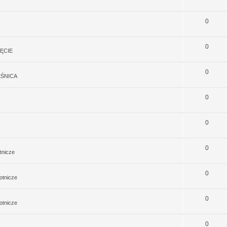
0
0
ĘCIE
0
EŚNICA
0
0
0
tnicze
0
otnicze
0
otnicze
0