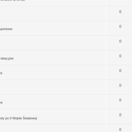
0
0
 sportowe
0
0
robacyjne
0
ii
0
0
ii
0
ty po II Wojnie Światowej
0