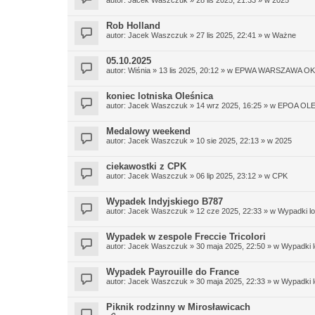
Rob Holland
autor:
Jacek Waszczuk
»
27 lis 2025, 22:41
» w
Ważne
05.10.2025
autor:
Wiśnia
»
13 lis 2025, 20:12
» w
EPWA WARSZAWA OK
koniec lotniska Oleśnica
autor:
Jacek Waszczuk
»
14 wrz 2025, 16:25
» w
EPOA OL
Medalowy weekend
autor:
Jacek Waszczuk
»
10 sie 2025, 22:13
» w
2025
ciekawostki z CPK
autor:
Jacek Waszczuk
»
06 lip 2025, 23:12
» w
CPK
Wypadek Indyjskiego B787
autor:
Jacek Waszczuk
»
12 cze 2025, 22:33
» w
Wypadki lo
Wypadek w zespole Freccie Tricolori
autor:
Jacek Waszczuk
»
30 maja 2025, 22:50
» w
Wypadki l
Wypadek Payrouille do France
autor:
Jacek Waszczuk
»
30 maja 2025, 22:33
» w
Wypadki l
Piknik rodzinny w Mirosławicach