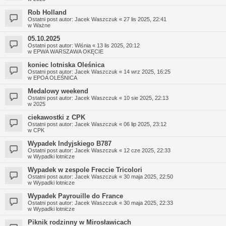
Rob Holland
Ostatni post autor:
Jacek Waszczuk
«
27 lis 2025, 22:41
w
Ważne
05.10.2025
Ostatni post autor:
Wiśnia
«
13 lis 2025, 20:12
w
EPWA WARSZAWA OKĘCIE
koniec lotniska Oleśnica
Ostatni post autor:
Jacek Waszczuk
«
14 wrz 2025, 16:25
w
EPOA OLEŚNICA
Medalowy weekend
Ostatni post autor:
Jacek Waszczuk
«
10 sie 2025, 22:13
w
2025
ciekawostki z CPK
Ostatni post autor:
Jacek Waszczuk
«
06 lip 2025, 23:12
w
CPK
Wypadek Indyjskiego B787
Ostatni post autor:
Jacek Waszczuk
«
12 cze 2025, 22:33
w
Wypadki lotnicze
Wypadek w zespole Freccie Tricolori
Ostatni post autor:
Jacek Waszczuk
«
30 maja 2025, 22:50
w
Wypadki lotnicze
Wypadek Payrouille do France
Ostatni post autor:
Jacek Waszczuk
«
30 maja 2025, 22:33
w
Wypadki lotnicze
Piknik rodzinny w Mirosławicach