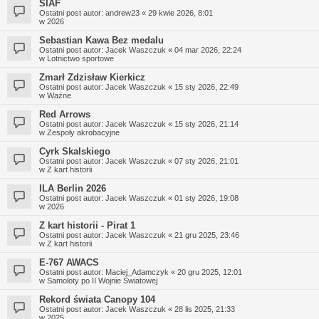
SIAF
Ostatni post autor:
andrew23
«
29 kwie 2026, 8:01
w
2026
Sebastian Kawa Bez medalu
Ostatni post autor:
Jacek Waszczuk
«
04 mar 2026, 22:24
w
Lotnictwo sportowe
Zmarł Zdzisław Kierkicz
Ostatni post autor:
Jacek Waszczuk
«
15 sty 2026, 22:49
w
Ważne
Red Arrows
Ostatni post autor:
Jacek Waszczuk
«
15 sty 2026, 21:14
w
Zespoły akrobacyjne
Cyrk Skalskiego
Ostatni post autor:
Jacek Waszczuk
«
07 sty 2026, 21:01
w
Z kart historii
ILA Berlin 2026
Ostatni post autor:
Jacek Waszczuk
«
01 sty 2026, 19:08
w
2026
Z kart historii - Pirat 1
Ostatni post autor:
Jacek Waszczuk
«
21 gru 2025, 23:46
w
Z kart historii
E-767 AWACS
Ostatni post autor:
Maciej_Adamczyk
«
20 gru 2025, 12:01
w
Samoloty po II Wojnie Światowej
Rekord świata Canopy 104
Ostatni post autor:
Jacek Waszczuk
«
28 lis 2025, 21:33
w
2025