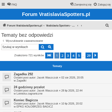
FAQ
Zarejestruj się
Zaloguj się
Forum VratislaviaSpotters.pl
S
Forum VratislaviaSpotters.pl
Vratislavia Spotters - Wroclawska grupa spotterska
z
Tematy bez odpowiedzi
u
Wyszukiwanie zaawansowane
k
Szukaj
Wyszukiwanie zaawansowane
a
1
2
3
4
5
29
Strona
1
z
29
Następn
Znaleziono 721 wyników
j
…
Tematy
Zagadka 292
Ostatni post autor:
Jacek Waszczuk
«
02 sie 2026, 20:05
w
Zagadki
24 godzinny przelot
Ostatni post autor:
Jacek Waszczuk
«
28 lip 2026, 22:44
w
Lotniska zagraniczne
Koniec Bagicza
Ostatni post autor:
Jacek Waszczuk
«
10 lip 2026, 20:02
w
EPKG KOŁOBRZEG BAGICZ