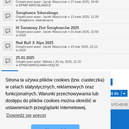
Ostatni post autor:
Jacek Waszczuk
«
27 kwie 2025, 19:45
w
EPMR MIROSŁAWICE
Śmigłowce Sikorskiego
Ostatni post autor:
Jacek Waszczuk
«
13 kwie 2025, 12:28
w
Śmigłowce, wiatrakowce
III Światowy Zlot Śmigłowców 2025
Ostatni post autor:
Jacek Waszczuk
«
01 kwie 2025, 22:56
w
2025
Red Bull X Alps 2025
Ostatni post autor:
Jacek Waszczuk
«
23 mar 2025, 22:13
w
2025
25.01.2025
Ostatni post autor:
Wiśnia
«
25 sty 2025, 11:33
w
EPWA WARSZAWA OKĘCIE
Strona ta używa plików cookies (tzw. ciasteczka)
1
2
3
4
5
29
Strona
1
z
29
Następn
Znaleziono 721 wyników
…
w celach statystycznych, reklamowych oraz
Przejdź do
funkcjonalnych. Warunki przechowywania lub
dostępu do plików cookies można określić w
Usuń ciasteczka witryny
Strefa czasowa
UTC+02:00
ustawieniach przeglądarki internetowej.
Technologię dostarcza
phpBB
® Forum Software © phpBB Limited
Dowiedz się więcej
Polski pakiet językowy dostarcza
phpBB.pl
Style proflat © 2017
Mazeltof