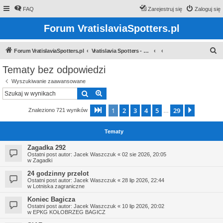
FAQ
Zarejestruj się
Zaloguj się
Forum VratislaviaSpotters.pl
S
Forum VratislaviaSpotters.pl
Vratislavia Spotters - Wroclawska grupa spotterska
z
Tematy bez odpowiedzi
u
Wyszukiwanie zaawansowane
k
Szukaj
Wyszukiwanie zaawansowane
a
1
2
3
4
5
29
Strona
1
z
29
Następn
Znaleziono 721 wyników
j
…
Tematy
Zagadka 292
Ostatni post autor:
Jacek Waszczuk
«
02 sie 2026, 20:05
w
Zagadki
24 godzinny przelot
Ostatni post autor:
Jacek Waszczuk
«
28 lip 2026, 22:44
w
Lotniska zagraniczne
Koniec Bagicza
Ostatni post autor:
Jacek Waszczuk
«
10 lip 2026, 20:02
w
EPKG KOŁOBRZEG BAGICZ