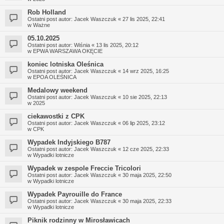
Rob Holland
Ostatni post autor:
Jacek Waszczuk
«
27 lis 2025, 22:41
w
Ważne
05.10.2025
Ostatni post autor:
Wiśnia
«
13 lis 2025, 20:12
w
EPWA WARSZAWA OKĘCIE
koniec lotniska Oleśnica
Ostatni post autor:
Jacek Waszczuk
«
14 wrz 2025, 16:25
w
EPOA OLEŚNICA
Medalowy weekend
Ostatni post autor:
Jacek Waszczuk
«
10 sie 2025, 22:13
w
2025
ciekawostki z CPK
Ostatni post autor:
Jacek Waszczuk
«
06 lip 2025, 23:12
w
CPK
Wypadek Indyjskiego B787
Ostatni post autor:
Jacek Waszczuk
«
12 cze 2025, 22:33
w
Wypadki lotnicze
Wypadek w zespole Freccie Tricolori
Ostatni post autor:
Jacek Waszczuk
«
30 maja 2025, 22:50
w
Wypadki lotnicze
Wypadek Payrouille do France
Ostatni post autor:
Jacek Waszczuk
«
30 maja 2025, 22:33
w
Wypadki lotnicze
Piknik rodzinny w Mirosławicach