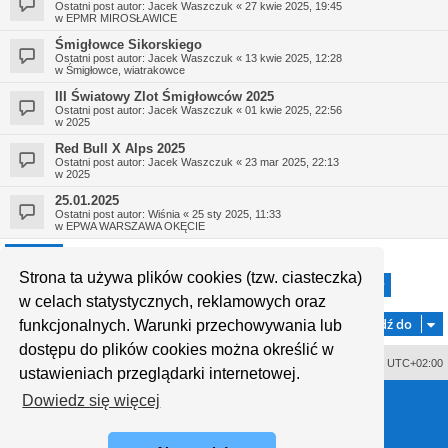
Ostatni post autor:
Jacek Waszczuk
«
27 kwie 2025, 19:45
w
EPMR MIROSŁAWICE
Śmigłowce Sikorskiego
Ostatni post autor:
Jacek Waszczuk
«
13 kwie 2025, 12:28
w
Śmigłowce, wiatrakowce
III Światowy Zlot Śmigłowców 2025
Ostatni post autor:
Jacek Waszczuk
«
01 kwie 2025, 22:56
w
2025
Red Bull X Alps 2025
Ostatni post autor:
Jacek Waszczuk
«
23 mar 2025, 22:13
w
2025
25.01.2025
Ostatni post autor:
Wiśnia
«
25 sty 2025, 11:33
w
EPWA WARSZAWA OKĘCIE
Strona ta używa plików cookies (tzw. ciasteczka)
1
2
3
4
5
29
Strona
1
z
29
Następn
Znaleziono 721 wyników
…
w celach statystycznych, reklamowych oraz
Przejdź do
funkcjonalnych. Warunki przechowywania lub
dostępu do plików cookies można określić w
Usuń ciasteczka witryny
Strefa czasowa
UTC+02:00
ustawieniach przeglądarki internetowej.
Technologię dostarcza
phpBB
® Forum Software © phpBB Limited
Dowiedz się więcej
Polski pakiet językowy dostarcza
phpBB.pl
Style proflat © 2017
Mazeltof