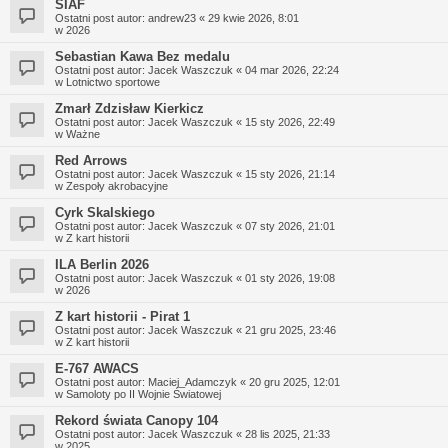
SIAF
Ostatni post autor:
andrew23
«
29 kwie 2026, 8:01
w
2026
Sebastian Kawa Bez medalu
Ostatni post autor:
Jacek Waszczuk
«
04 mar 2026, 22:24
w
Lotnictwo sportowe
Zmarł Zdzisław Kierkicz
Ostatni post autor:
Jacek Waszczuk
«
15 sty 2026, 22:49
w
Ważne
Red Arrows
Ostatni post autor:
Jacek Waszczuk
«
15 sty 2026, 21:14
w
Zespoły akrobacyjne
Cyrk Skalskiego
Ostatni post autor:
Jacek Waszczuk
«
07 sty 2026, 21:01
w
Z kart historii
ILA Berlin 2026
Ostatni post autor:
Jacek Waszczuk
«
01 sty 2026, 19:08
w
2026
Z kart historii - Pirat 1
Ostatni post autor:
Jacek Waszczuk
«
21 gru 2025, 23:46
w
Z kart historii
E-767 AWACS
Ostatni post autor:
Maciej_Adamczyk
«
20 gru 2025, 12:01
w
Samoloty po II Wojnie Światowej
Rekord świata Canopy 104
Ostatni post autor:
Jacek Waszczuk
«
28 lis 2025, 21:33
w
2025