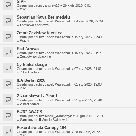
SIAF
Ostatni post autor:
andrew23
«
29 kwie 2026, 8:01
w
2026
Sebastian Kawa Bez medalu
Ostatni post autor:
Jacek Waszczuk
«
04 mar 2026, 22:24
w
Lotnictwo sportowe
Zmarł Zdzisław Kierkicz
Ostatni post autor:
Jacek Waszczuk
«
15 sty 2026, 22:49
w
Ważne
Red Arrows
Ostatni post autor:
Jacek Waszczuk
«
15 sty 2026, 21:14
w
Zespoły akrobacyjne
Cyrk Skalskiego
Ostatni post autor:
Jacek Waszczuk
«
07 sty 2026, 21:01
w
Z kart historii
ILA Berlin 2026
Ostatni post autor:
Jacek Waszczuk
«
01 sty 2026, 19:08
w
2026
Z kart historii - Pirat 1
Ostatni post autor:
Jacek Waszczuk
«
21 gru 2025, 23:46
w
Z kart historii
E-767 AWACS
Ostatni post autor:
Maciej_Adamczyk
«
20 gru 2025, 12:01
w
Samoloty po II Wojnie Światowej
Rekord świata Canopy 104
Ostatni post autor:
Jacek Waszczuk
«
28 lis 2025, 21:33
w
2025