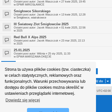
Ostatni post autor:
Jacek Waszczuk
«
27 kwie 2025, 19:45
w
EPMR MIROSŁAWICE
Śmigłowce Sikorskiego
Ostatni post autor:
Jacek Waszczuk
«
13 kwie 2025, 12:28
w
Śmigłowce, wiatrakowce
III Światowy Zlot Śmigłowców 2025
Ostatni post autor:
Jacek Waszczuk
«
01 kwie 2025, 22:56
w
2025
Red Bull X Alps 2025
Ostatni post autor:
Jacek Waszczuk
«
23 mar 2025, 22:13
w
2025
25.01.2025
Ostatni post autor:
Wiśnia
«
25 sty 2025, 11:33
w
EPWA WARSZAWA OKĘCIE
Strona ta używa plików cookies (tzw. ciasteczka)
1
2
3
4
5
29
Strona
1
z
29
Następn
Znaleziono 721 wyników
…
w celach statystycznych, reklamowych oraz
Przejdź do
funkcjonalnych. Warunki przechowywania lub
dostępu do plików cookies można określić w
Usuń ciasteczka witryny
Strefa czasowa
UTC+02:00
ustawieniach przeglądarki internetowej.
Technologię dostarcza
phpBB
® Forum Software © phpBB Limited
Dowiedz się więcej
Polski pakiet językowy dostarcza
phpBB.pl
Style proflat © 2017
Mazeltof