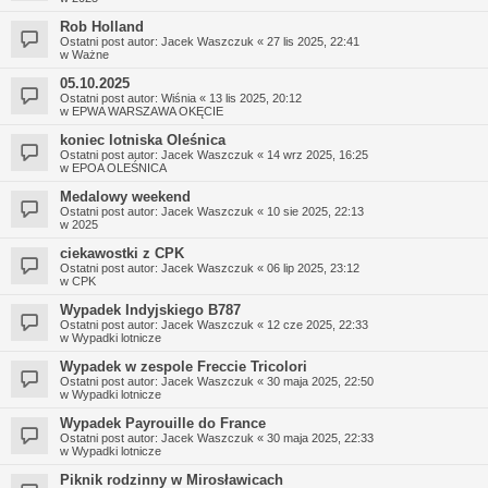
Rob Holland
Ostatni post autor:
Jacek Waszczuk
«
27 lis 2025, 22:41
w
Ważne
05.10.2025
Ostatni post autor:
Wiśnia
«
13 lis 2025, 20:12
w
EPWA WARSZAWA OKĘCIE
koniec lotniska Oleśnica
Ostatni post autor:
Jacek Waszczuk
«
14 wrz 2025, 16:25
w
EPOA OLEŚNICA
Medalowy weekend
Ostatni post autor:
Jacek Waszczuk
«
10 sie 2025, 22:13
w
2025
ciekawostki z CPK
Ostatni post autor:
Jacek Waszczuk
«
06 lip 2025, 23:12
w
CPK
Wypadek Indyjskiego B787
Ostatni post autor:
Jacek Waszczuk
«
12 cze 2025, 22:33
w
Wypadki lotnicze
Wypadek w zespole Freccie Tricolori
Ostatni post autor:
Jacek Waszczuk
«
30 maja 2025, 22:50
w
Wypadki lotnicze
Wypadek Payrouille do France
Ostatni post autor:
Jacek Waszczuk
«
30 maja 2025, 22:33
w
Wypadki lotnicze
Piknik rodzinny w Mirosławicach