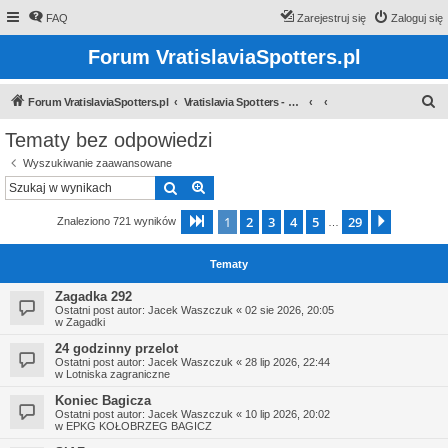
FAQ
Zarejestruj się
Zaloguj się
Forum VratislaviaSpotters.pl
S
Forum VratislaviaSpotters.pl
Vratislavia Spotters - Wroclawska grupa spotterska
z
Tematy bez odpowiedzi
u
Wyszukiwanie zaawansowane
k
Szukaj
Wyszukiwanie zaawansowane
a
1
2
3
4
5
29
Strona
1
z
29
Następn
Znaleziono 721 wyników
j
…
Tematy
Zagadka 292
Ostatni post autor:
Jacek Waszczuk
«
02 sie 2026, 20:05
w
Zagadki
24 godzinny przelot
Ostatni post autor:
Jacek Waszczuk
«
28 lip 2026, 22:44
w
Lotniska zagraniczne
Koniec Bagicza
Ostatni post autor:
Jacek Waszczuk
«
10 lip 2026, 20:02
w
EPKG KOŁOBRZEG BAGICZ