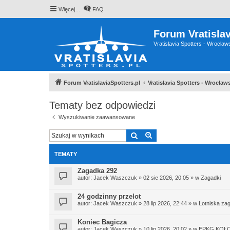
Więcej…
FAQ
Forum Vratislav
Vratislavia Spotters - Wrocla
Forum VratislaviaSpotters.pl
Vratislavia Spotters - Wrocla
Tematy bez odpowiedzi
Wyszukiwanie zaawansowane
Szukaj
Wyszukiwanie zaawan
TEMATY
Zagadka 292
autor:
Jacek Waszczuk
»
02 sie 2026, 20:05
» w
Zagadki
24 godzinny przelot
autor:
Jacek Waszczuk
»
28 lip 2026, 22:44
» w
Lotniska za
Koniec Bagicza
autor:
Jacek Waszczuk
»
10 lip 2026, 20:02
» w
EPKG KOŁ