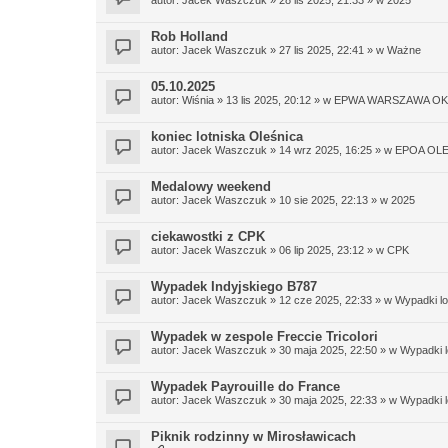
Rob Holland
autor:
Jacek Waszczuk
»
27 lis 2025, 22:41
» w
Ważne
05.10.2025
autor:
Wiśnia
»
13 lis 2025, 20:12
» w
EPWA WARSZAWA OK
koniec lotniska Oleśnica
autor:
Jacek Waszczuk
»
14 wrz 2025, 16:25
» w
EPOA OL
Medalowy weekend
autor:
Jacek Waszczuk
»
10 sie 2025, 22:13
» w
2025
ciekawostki z CPK
autor:
Jacek Waszczuk
»
06 lip 2025, 23:12
» w
CPK
Wypadek Indyjskiego B787
autor:
Jacek Waszczuk
»
12 cze 2025, 22:33
» w
Wypadki lo
Wypadek w zespole Freccie Tricolori
autor:
Jacek Waszczuk
»
30 maja 2025, 22:50
» w
Wypadki l
Wypadek Payrouille do France
autor:
Jacek Waszczuk
»
30 maja 2025, 22:33
» w
Wypadki l
Piknik rodzinny w Mirosławicach