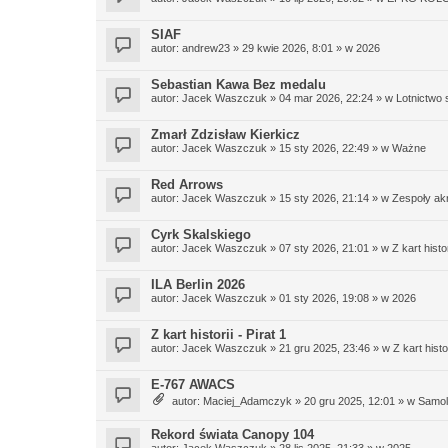
SIAF
autor:
andrew23
»
29 kwie 2026, 8:01
» w
2026
Sebastian Kawa Bez medalu
autor:
Jacek Waszczuk
»
04 mar 2026, 22:24
» w
Lotnictwo
Zmarł Zdzisław Kierkicz
autor:
Jacek Waszczuk
»
15 sty 2026, 22:49
» w
Ważne
Red Arrows
autor:
Jacek Waszczuk
»
15 sty 2026, 21:14
» w
Zespoły ak
Cyrk Skalskiego
autor:
Jacek Waszczuk
»
07 sty 2026, 21:01
» w
Z kart histor
ILA Berlin 2026
autor:
Jacek Waszczuk
»
01 sty 2026, 19:08
» w
2026
Z kart historii - Pirat 1
autor:
Jacek Waszczuk
»
21 gru 2025, 23:46
» w
Z kart histor
E-767 AWACS
autor:
Maciej_Adamczyk
»
20 gru 2025, 12:01
» w
Samolo
Rekord świata Canopy 104
autor:
Jacek Waszczuk
»
28 lis 2025, 21:33
» w
2025