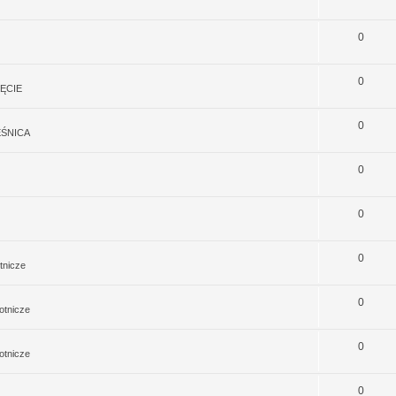
0
0
ĘCIE
0
EŚNICA
0
0
0
tnicze
0
otnicze
0
otnicze
0