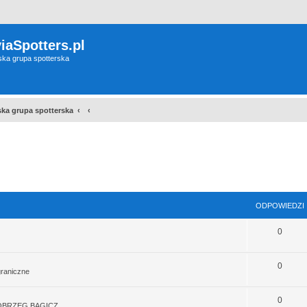
iaSpotters.pl
wska grupa spotterska
wska grupa spotterska
sowane
ODPOWIEDZI
0
0
graniczne
0
OBRZEG BAGICZ