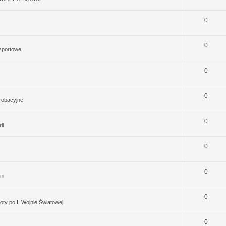
0
0
 sportowe
0
0
robacyjne
0
ii
0
0
ii
0
ty po II Wojnie Światowej
0