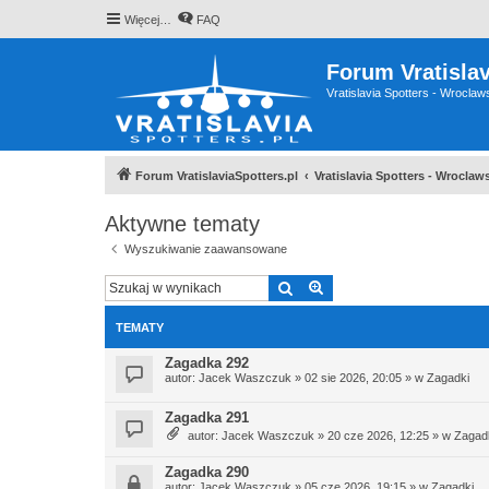
Więcej…
FAQ
Forum Vratislav
Vratislavia Spotters - Wrocla
Forum VratislaviaSpotters.pl
Vratislavia Spotters - Wrocla
Aktywne tematy
Wyszukiwanie zaawansowane
Szukaj
Wyszukiwanie zaawan
TEMATY
Zagadka 292
autor:
Jacek Waszczuk
»
02 sie 2026, 20:05
» w
Zagadki
Zagadka 291
autor:
Jacek Waszczuk
»
20 cze 2026, 12:25
» w
Zagad
Zagadka 290
autor:
Jacek Waszczuk
»
05 cze 2026, 19:15
» w
Zagadki