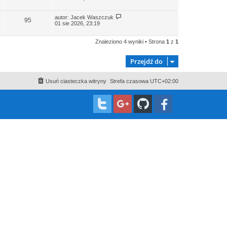
autor:
Jacek Waszczuk
95
01 sie 2026, 23:19
Znaleziono 4 wyniki • Strona
1
z
1
Przejdź do
Usuń ciasteczka witryny
Strefa czasowa
UTC+02:00