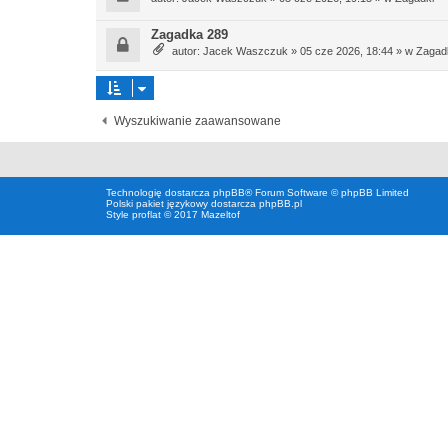
Zagadka 289
autor:
Jacek Waszczuk
»
05 cze 2026, 18:44
» w
Zagad
Wyszukiwanie zaawansowane
Technologię dostarcza
phpBB
® Forum Software © phpBB Limited
Polski pakiet językowy dostarcza
phpBB.pl
Style proflat © 2017
Mazeltof