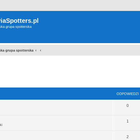
iaSpotters.pl
wska grupa spotterska
wska grupa spotterska
sowane
ODPOWIEDZI
0
1
ki
2