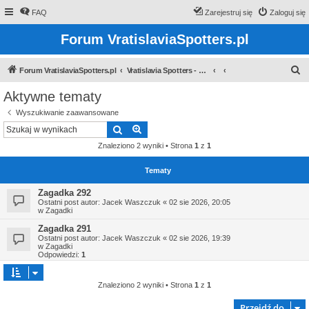
FAQ
Zarejestruj się
Zaloguj się
Forum VratislaviaSpotters.pl
S
Forum VratislaviaSpotters.pl
Vratislavia Spotters - Wroclawska grupa spotterska
z
Aktywne tematy
u
Wyszukiwanie zaawansowane
k
Szukaj
Wyszukiwanie zaawansowane
a
Znaleziono 2 wyniki • Strona
1
z
1
j
Tematy
Zagadka 292
Ostatni post autor:
Jacek Waszczuk
«
02 sie 2026, 20:05
w
Zagadki
Zagadka 291
Ostatni post autor:
Jacek Waszczuk
«
02 sie 2026, 19:39
w
Zagadki
Odpowiedzi:
1
Znaleziono 2 wyniki • Strona
1
z
1
Przejdź do