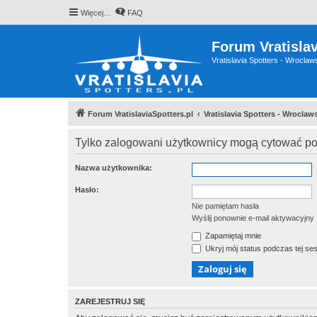
Więcej…
FAQ
Forum Vratislav
Vratislavia Spotters - Wrocla
Forum VratislaviaSpotters.pl
Vratislavia Spotters - Wrocla
Tylko zalogowani użytkownicy mogą cytować pos
Nazwa użytkownika:
Hasło:
Nie pamiętam hasła
Wyślij ponownie e-mail aktywacyjny
Zapamiętaj mnie
Ukryj mój status podczas tej ses
ZAREJESTRUJ SIĘ