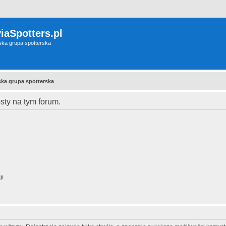
iaSpotters.pl
wska grupa spotterska
wska grupa spotterska
ty na tym forum.
ji