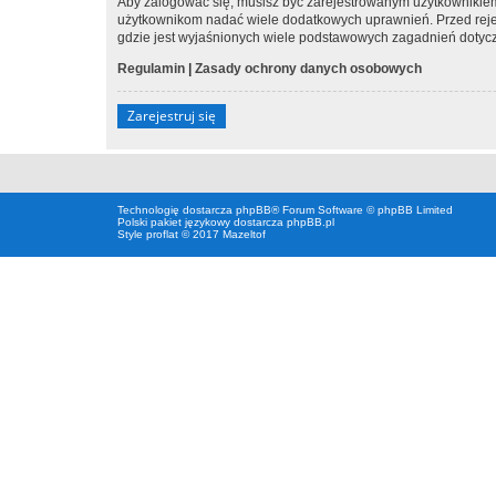
Aby zalogować się, musisz być zarejestrowanym użytkownikiem w
użytkownikom nadać wiele dodatkowych uprawnień. Przed reje
gdzie jest wyjaśnionych wiele podstawowych zagadnień dotycz
Regulamin
|
Zasady ochrony danych osobowych
Zarejestruj się
Technologię dostarcza
phpBB
® Forum Software © phpBB Limited
Polski pakiet językowy dostarcza
phpBB.pl
Style proflat © 2017
Mazeltof