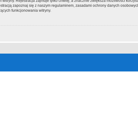
itryny. Rejestracja zajmuje tylko chwilę, a znacznie zwiększa możliwości korzyst
stracją zapoznaj się z naszym regulaminem, zasadami ochrony danych osobowych
ących funkcjonowania witryny.