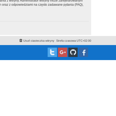
ania z witryny. Administrator witryny może zarejestrowanym
 oraz z odpowiedziami na często zadawane pytania (FAQ),
Usuń ciasteczka witryny
Strefa czasowa
UTC+02:00