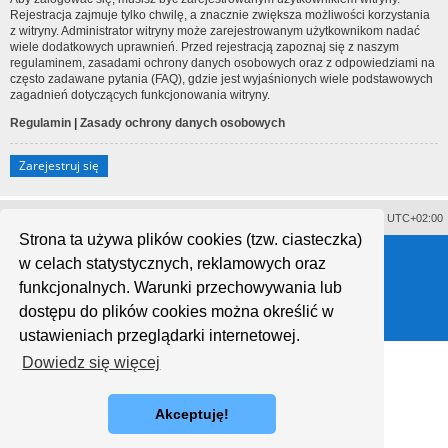
Rejestracja zajmuje tylko chwilę, a znacznie zwiększa możliwości korzystania
z witryny. Administrator witryny może zarejestrowanym użytkownikom nadać
wiele dodatkowych uprawnień. Przed rejestracją zapoznaj się z naszym
regulaminem, zasadami ochrony danych osobowych oraz z odpowiedziami na
często zadawane pytania (FAQ), gdzie jest wyjaśnionych wiele podstawowych
zagadnień dotyczących funkcjonowania witryny.
Regulamin
|
Zasady ochrony danych osobowych
Zarejestruj się
Usuń ciasteczka witryny
Strefa czasowa
UTC+02:00
Strona ta używa plików cookies (tzw. ciasteczka)
Technologię dostarcza
phpBB
® Forum Software © phpBB Limited
w celach statystycznych, reklamowych oraz
Polski pakiet językowy dostarcza
phpBB.pl
Style proflat © 2017
Mazeltof
funkcjonalnych. Warunki przechowywania lub
dostępu do plików cookies można określić w
ustawieniach przeglądarki internetowej.
Dowiedz się więcej
Akceptuję!