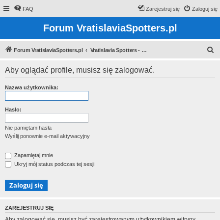
FAQ
Zarejestruj się
Zaloguj się
Forum VratislaviaSpotters.pl
S
Forum VratislaviaSpotters.pl
Vratislavia Spotters - Wroclawska grupa spotterska
z
Aby oglądać profile, musisz się zalogować.
u
k
Nazwa użytkownika:
a
j
Hasło:
Nie pamiętam hasła
Wyślij ponownie e-mail aktywacyjny
Zapamiętaj mnie
Ukryj mój status podczas tej sesji
ZAREJESTRUJ SIĘ
Aby zalogować się, musisz być zarejestrowanym użytkownikiem witryny.