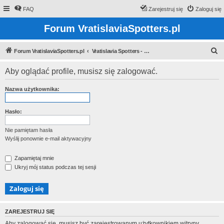
FAQ
Zarejestruj się
Zaloguj się
Forum VratislaviaSpotters.pl
S
Forum VratislaviaSpotters.pl
Vratislavia Spotters - Wroclawska grupa spotterska
z
Aby oglądać profile, musisz się zalogować.
u
k
Nazwa użytkownika:
a
j
Hasło:
Nie pamiętam hasła
Wyślij ponownie e-mail aktywacyjny
Zapamiętaj mnie
Ukryj mój status podczas tej sesji
ZAREJESTRUJ SIĘ
Aby zalogować się, musisz być zarejestrowanym użytkownikiem witryny.