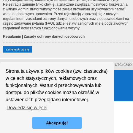
Rejestracja zajmuje tylko chwilę, a znacznie zwiększa możliwości korzystania
z witryny. Administrator witryny może zarejestrowanym użytkownikom nadać
wiele dodatkowych uprawnień. Przed rejestracją zapoznaj się z naszym
regulaminem, zasadami ochrony danych osobowych oraz z odpowiedziami na
często zadawane pytania (FAQ), gdzie jest wyjaśnionych wiele podstawowych
zagadnień dotyczących funkcjonowania witryny.
Regulamin
|
Zasady ochrony danych osobowych
Zarejestruj się
Usuń ciasteczka witryny
Strefa czasowa
UTC+02:00
Strona ta używa plików cookies (tzw. ciasteczka)
Technologię dostarcza
phpBB
® Forum Software © phpBB Limited
w celach statystycznych, reklamowych oraz
Polski pakiet językowy dostarcza
phpBB.pl
Style proflat © 2017
Mazeltof
funkcjonalnych. Warunki przechowywania lub
dostępu do plików cookies można określić w
ustawieniach przeglądarki internetowej.
Dowiedz się więcej
Akceptuję!