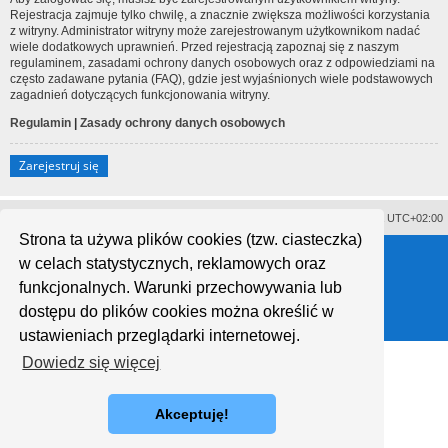
Rejestracja zajmuje tylko chwilę, a znacznie zwiększa możliwości korzystania
z witryny. Administrator witryny może zarejestrowanym użytkownikom nadać
wiele dodatkowych uprawnień. Przed rejestracją zapoznaj się z naszym
regulaminem, zasadami ochrony danych osobowych oraz z odpowiedziami na
często zadawane pytania (FAQ), gdzie jest wyjaśnionych wiele podstawowych
zagadnień dotyczących funkcjonowania witryny.
Regulamin
|
Zasady ochrony danych osobowych
Zarejestruj się
Usuń ciasteczka witryny
Strefa czasowa
UTC+02:00
Strona ta używa plików cookies (tzw. ciasteczka)
Technologię dostarcza
phpBB
® Forum Software © phpBB Limited
w celach statystycznych, reklamowych oraz
Polski pakiet językowy dostarcza
phpBB.pl
Style proflat © 2017
Mazeltof
funkcjonalnych. Warunki przechowywania lub
dostępu do plików cookies można określić w
ustawieniach przeglądarki internetowej.
Dowiedz się więcej
Akceptuję!