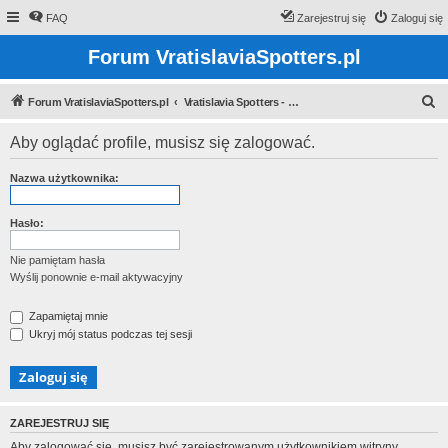
FAQ
Zarejestruj się
Zaloguj się
Forum VratislaviaSpotters.pl
S
Forum VratislaviaSpotters.pl
Vratislavia Spotters - Wroclawska grupa spotterska
z
Aby oglądać profile, musisz się zalogować.
u
k
Nazwa użytkownika:
a
j
Hasło:
Nie pamiętam hasła
Wyślij ponownie e-mail aktywacyjny
Zapamiętaj mnie
Ukryj mój status podczas tej sesji
ZAREJESTRUJ SIĘ
Aby zalogować się, musisz być zarejestrowanym użytkownikiem witryny.