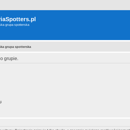
iaSpotters.pl
wska grupa spotterska
wska grupa spotterska
o grupie.
ji