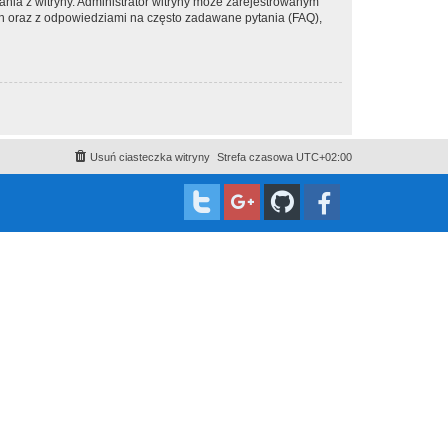
ania z witryny. Administrator witryny może zarejestrowanym
 oraz z odpowiedziami na często zadawane pytania (FAQ),
Usuń ciasteczka witryny
Strefa czasowa
UTC+02:00