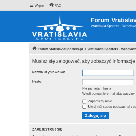
Więcej…
FAQ
Forum Vratislav
Vratislavia Spotters - Wrocla
Forum VratislaviaSpotters.pl
Vratislavia Spotters - Wrocla
Musisz się zalogować, aby zobaczyć informacje 
Nazwa użytkownika:
Hasło:
Nie pamiętam hasła
Wyślij ponownie e-mail aktywacyjny
Zapamiętaj mnie
Ukryj mój status podczas tej ses
ZAREJESTRUJ SIĘ