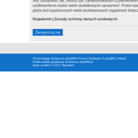
Aby zalogować się, musisz być zarejestrowanym użytkownikiem w
użytkownikom nadać wiele dodatkowych uprawnień. Przed reje
gdzie jest wyjaśnionych wiele podstawowych zagadnień dotycz
Regulamin
|
Zasady ochrony danych osobowych
Zarejestruj się
Technologię dostarcza
phpBB
® Forum Software © phpBB Limited
Polski pakiet językowy dostarcza
phpBB.pl
Style proflat © 2017
Mazeltof