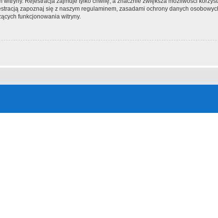
itryny. Rejestracja zajmuje tylko chwilę, a znacznie zwiększa możliwości korzyst
stracją zapoznaj się z naszym regulaminem, zasadami ochrony danych osobowych
ących funkcjonowania witryny.