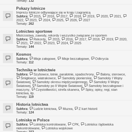
Tematy:
132
Pokazy lotnicze
Imprezy lotnicze odbywające się w kraju i zagranicą
Subfora:
2015
,
2016
,
2017
,
2018
,
2019
,
2020
,
2021
,
2022
,
2023
,
2024
,
2025
,
2026
,
2027
Tematy:
262
Lotnictwo sportowe
Mistrzostwa, zawody, rekordy i wszystko związane ze sportem
Subfora:
Rekordy
,
2015
,
2016
,
2017
,
2018
,
2019
,
2020
,
2021
,
2022
,
2023
,
2024
,
2025
Tematy:
144
Kosmos
Subfora:
Misje załogowe
,
Misje bezzałogowe
,
Odkrycia
Tematy:
112
Technika w lotnictwie
Subfora:
Szybowce, lotnie, paralotnie, spadochrony
,
Balony, sterowce
,
Śmigłowce, wiatrakowce
,
Samoloty pionierskie
,
Samoloty I Wojny
Światowej
,
Samoloty okresu międzywojennego
,
Samoloty II Wojny
Światowej
,
Samoloty po II Wojnie Światowej
,
Samoloty bezzałogowe i
maszyny
,
Częstotliwości, strefa skanera
,
Spisy, opisy, regi, stan
lotnictwa, itp.
Tematy:
119
Historia lotnictwa
Subfora:
Ludzie lotnictwa
,
Muzea
,
Z kart historii
Tematy:
124
Lotniska w Polsce
Subfora:
Lotniska kontrolowane
,
CPK
,
Lotniska i lądowiska
niekontrolowane
,
Lotniska wojskowe
Tematy:
153