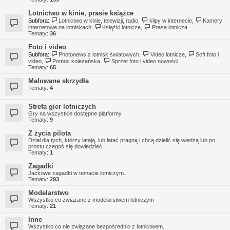
Lotnictwo w kinie, prasie książce
Subfora:
Lotnictwo w kinie, telewizji, radio
,
klipy w internecie
,
Kamery
internetowe na lotniskach
,
Książki lotnicze
,
Prasa lotnicza
Tematy:
36
Foto i video
Subfora:
Photonews z lotnisk światowych
,
Video lotnicze
,
Soft foto i
video
,
Pomoc koleżeńska
,
Sprzet foto i video nowości
Tematy:
65
Malowane skrzydła
Tematy:
4
Strefa gier lotniczych
Gry na wszystkie dostępne platformy.
Tematy:
9
Z życia pilota
Dział dla tych, którzy latają, lub latać pragną i chcą dzielić się wiedzą lub po
prostu czegoś się dowiedzieć.
Tematy:
1
Zagadki
Jackowe zagadki w temacie lotniczym.
Tematy:
293
Modelarstwo
Wszystko co związane z modelarstwem lotniczym
Tematy:
21
Inne
Wszystko co nie związane bezpośrednio z lotnictwem.