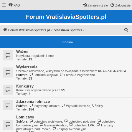
FAQ
Zarejestruj się
Zaloguj się
Forum VratislaviaSpotters.pl
S
Forum VratislaviaSpotters.pl
Vratislavia Spotters - Wroclawska grupa spotterska
z
Forum
u
k
Ważne
Netykieta, regulamin i inne.
a
Tematy:
19
j
Wydarzenia
Szeroko rozumiane, wszystko co związane z lotnictwem KRAJ/ZAGRANICA
Subfora:
Lotniska krajowe
,
Lotniska zagraniczne
Tematy:
33
Konkursy
Konkursy organizowane przez VST
Tematy:
4
Zdarzenia lotnicze
Subfora:
Incydenty lotnicze
,
Wypadki lotnicze
,
Klipy
Tematy:
154
Lotnictwo
Subfora:
Lotnictwo wojskowe
,
Lotnictwo policyjne
,
Lotnictwo
komunikacyjne
,
General Aviation
,
Lotnictwo LPR
,
Tranzyty
przelatujące nad Polską
,
Zespoły akrobacyjne