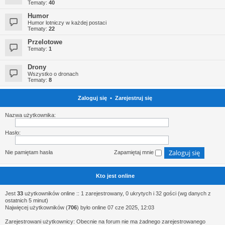
Tematy:
40
Humor
Humor lotniczy w każdej postaci
Tematy:
22
Przelotowe
Tematy:
1
Drony
Wszystko o dronach
Tematy:
8
Zaloguj się
•
Zarejestruj się
Nazwa użytkownika:
Hasło:
Nie pamiętam hasła
Zapamiętaj mnie
Kto jest online
Jest
33
użytkowników online :: 1 zarejestrowany, 0 ukrytych i 32 gości (wg danych z
ostatnich 5 minut)
Najwięcej użytkowników (
706
) było online 07 cze 2025, 12:03
Zarejestrowani użytkownicy: Obecnie na forum nie ma żadnego zarejestrowanego